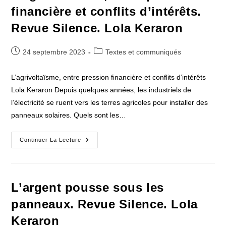
Nature
financière et conflits d’intérêts.
Et
Progrès,
Revue Silence. Lola Keraron
Printemps
2023
Publication
Post
24 septembre 2023
Textes et communiqués
publiée :
category:
L’agrivoltaïsme, entre pression financière et conflits d’intérêts
Lola Keraron Depuis quelques années, les industriels de
l’électricité se ruent vers les terres agricoles pour installer des
panneaux solaires. Quels sont les…
L’agrivoltaïsme,
Continuer La Lecture
Entre
Pression
Financière
Et
Conflits
D’intérêts.
L’argent pousse sous les
Revue
Silence.
panneaux. Revue Silence. Lola
Lola
Keraron
Keraron