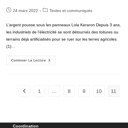
Publication
Post
24 mars 2022
Textes et communiqués
publiée :
category:
L’argent pousse sous les panneaux Lola Keraron Depuis 3 ans,
les industriels de l’électricité se sont détournés des toitures ou
terrains déjà artificialisés pour se ruer sur les terres agricoles.
(1)…
L’argent
Continuer La Lecture
Pousse
Sous
Les
Panneaux.
Revue
Silence.
Lola
1
…
8
9
10
11
Go to the previous page
Keraron
Coordination