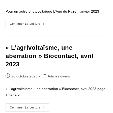
publiée :
category:
Pour un autre photovoltaïque L’Age de Faire, janvier 2023
Pour
Continuer La Lecture
Un
Autre
Photovoltaïque
L’Age
De
Faire,
« L’agrivoltaïsme, une
Janvier
2023
aberration » Biocontact, avril
2023
Publication
Post
26 octobre 2023
Articles divers
publiée :
category:
« L’agrivoltaïsme, une aberration » Biocontact, avril 2023 page
1 page 2
« L’agrivoltaïsme,
Continuer La Lecture
Une