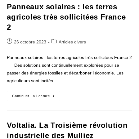
Panneaux solaires : les terres
agricoles très sollicitées France
2
Publication
Post
26 octobre 2023
Articles divers
publiée :
category:
Panneaux solaires : les terres agricoles très sollicitées France 2
Des solutions sont continuellement explorées pour se
passer des énergies fossiles et décarboner l'économie. Les
agriculteurs sont incités…
Panneaux
Continuer La Lecture
Solaires
:
Les
Terres
Agricoles
Très
Voltalia. La Troisième révolution
Sollicitées
France
industrielle des Mulliez
2