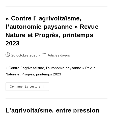
Aberration »
Biocontact,
Avril
2023
« Contre l’ agrivoltaïsme,
l’autonomie paysanne » Revue
Nature et Progrès, printemps
2023
Publication
Post
26 octobre 2023
Articles divers
publiée :
category:
« Contre l’ agrivoltaïsme, l’autonomie paysanne » Revue
Nature et Progrès, printemps 2023
«
Continuer La Lecture
Contre
L’
Agrivoltaïsme,
L’autonomie
Paysanne
»
L’agrivoltaïsme, entre pression
Revue