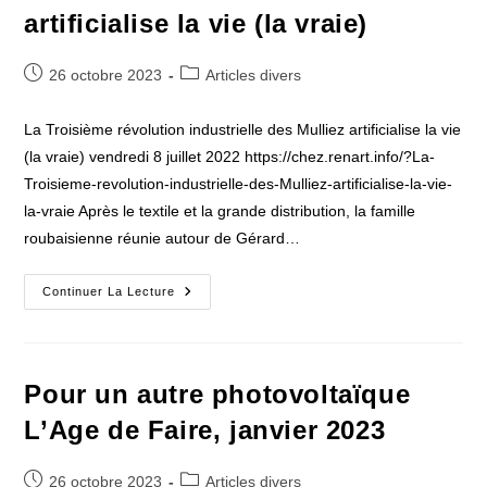
artificialise la vie (la vraie)
Publication
Post
26 octobre 2023
Articles divers
publiée :
category:
La Troisième révolution industrielle des Mulliez artificialise la vie
(la vraie) vendredi 8 juillet 2022 https://chez.renart.info/?La-
Troisieme-revolution-industrielle-des-Mulliez-artificialise-la-vie-
la-vraie Après le textile et la grande distribution, la famille
roubaisienne réunie autour de Gérard…
Voltalia.
Continuer La Lecture
La
Troisième
Révolution
Industrielle
Des
Mulliez
Pour un autre photovoltaïque
Artificialise
La
L’Age de Faire, janvier 2023
Vie
(la
Vraie)
Publication
Post
26 octobre 2023
Articles divers