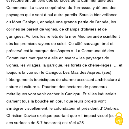
et recouvrent un tiers des surfaces de la Communauté des
Communes. La cave coopérative du Terrassou y défend des
paysages qui « sont à nul autre pareils. Sous la bienveillance
du Mont Canigou, enneigé une grande partie de l’année, les
collines se parent de vignes, de champs d’oliviers et de
garrigues. Au loin, les reflets de la mer Méditerranée scintillent
dès les premiers rayons de soleil. Ce côté sauvage, brut et
préservé est la marque des Aspres ». La Communauté des
Communes met quant à elle en avant « les paysages de
vignes, les villages, la garrigue, les forêts de chêne-lièges, … et
toujours la vue sur le Canigou. Les Mas des Aspres, (ses)
hébergements touristiques de charme associant architecture à
nature et culture ». Pourtant des hectares de panneaux
métalliques vont venir cacher le Canigou. Et si les industriels
clament tous la bouche en cœur que leurs projets vont
s’intégrer visuellement, le cofondateur et président d’ Ombrea
Christian Davico explique pourtant que « l’ impact visuel (sur
des surfaces de 5-7 hectares) est réel »25