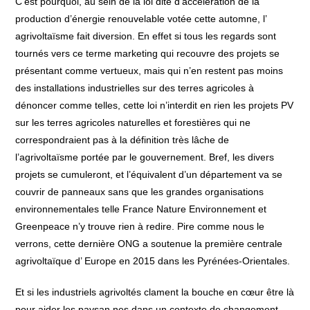
C’est pourquoi, au sein de la loi dite d’accélération de la
production d’énergie renouvelable votée cette automne, l’
agrivoltaïsme fait diversion. En effet si tous les regards sont
tournés vers ce terme marketing qui recouvre des projets se
présentant comme vertueux, mais qui n’en restent pas moins
des installations industrielles sur des terres agricoles à
dénoncer comme telles, cette loi n’interdit en rien les projets PV
sur les terres agricoles naturelles et forestières qui ne
correspondraient pas à la définition très lâche de
l’agrivoltaïsme portée par le gouvernement. Bref, les divers
projets se cumuleront, et l’équivalent d’un département va se
couvrir de panneaux sans que les grandes organisations
environnementales telle France Nature Environnement et
Greenpeace n’y trouve rien à redire. Pire comme nous le
verrons, cette dernière ONG a soutenue la première centrale
agrivoltaïque d’ Europe en 2015 dans les Pyrénées-Orientales.
Et si les industriels agrivoltés clament la bouche en cœur être là
pour aider les paysan.nes dans un contexte de changement