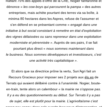
Raflant 75% des appels d’offre de la CRE, Nogier fanfaronne et
dénonce «
les cow-boys qui parcourent la pampa »
des autres
entreprises, mais achète pourtant des terres via sa boîte, à
minima 80 hectares dans les Aspres, refuse de l’assumer et
s’en défend en se présentant comme «
engagé dans une
initiative à but social consistant à remettre en état d’exploitation
des vignes délaissées ou sans repreneur dans une exploitation
modernisée et pérennisée »
. Auprès de ses pairs, il se fait
pourtant plus direct «
nous sommes maintenant dans
le business. Nous sommes développeurs et investisseurs, c’est
une activité très capitalistique »
.
Et alors que sa directrice prône la vertu, Sun’Agri fait un
Recours Gracieux pour imposer ses 2 projets aux
élu.es
de
Terrats qui avaient délibéré contre à l’unanimité. Nogier, boute-
en-train, tente alors un calembour
« la mairie ne s’oppose pas.
Il y a eu des questionnements au début. Sur Terrats il y a pas
de sujet, elle est plutôt pour la mairie. L’agrivoltaïsme c’est
assez peu connu donc cela suscite beaucoup d’interrogation, et